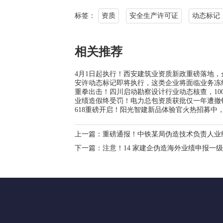
标签：
资质
安全生产许可证
动态标记
相关推荐
4月1日起执行！西安建筑业资质新政重磅落地，
安许动态标记即将执行，这类企业将面临业务冻
重拳出击！四川启动勘察设计行业动态核查，100
业绩造假终受罚！电力总包资质获批仅一年遭撤
618重磅开启！阳光智建新品体验官火热招募中，
上一篇：
重磅通报！中铁某局伪造技术负责人业
下一篇：
注意！14 家建企伪造海外业绩申报一