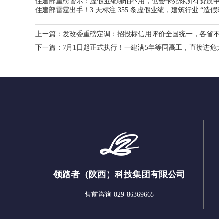
住建部重磅警示：虚假业绩哪怕不用，也会卡死你所有资质
住建部雷霆出手！3 天标注 355 条虚假业绩，建筑行业 “造假
上一篇：
发改委重磅定调：招投标信用评价全国统一，各省
下一篇：
7月1日起正式执行！一建满5年等同高工，直接进危
领路者（陕西）科技集团有限公司
售前咨询 029-86369665