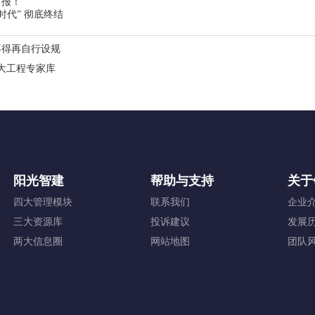
申报！
时代” 彻底终结
不得再自行设规
大工程专家库
阳光智建
帮助与支持
关于
四大管理模块
联系我们
企业
三大资源库
投诉建议
发展
两大信息圈
网站地图
团队