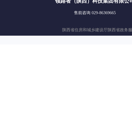
领路者（陕西）科技集团有限公
售前咨询 029-86369665
陕西省住房和城乡建设厅
陕西省政务