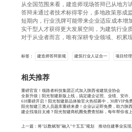
从全国范围来看，建造师现场答辩已从地方
答辩未通过者技术标得零分，多地政策形成
短期内，行业洗牌可能带来企业适应成本增
实干型人才获得更大发展空间，为建筑行业
对于从业者而言，唯有深耕专业领域、积累
标签：
建造师答辩新规
建筑行业人证合一
项目经理
相关推荐
重磅官宣！领路者科技集团正式加入陕西省建筑业协会
全新升级｜阳光智建新版上线，搞定建企证照、业绩、安许
618重磅开启！阳光智建新品体验官火热招募中，30席VIP
阳光智建三类人员题库重磅来袭！企业认证即免费，助力陕
建企找项目太难？阳光智建商机圈免费查招标，每年帮你省
上一篇：
将“以数赋智”融入“十五五”规划 推动住建事业实