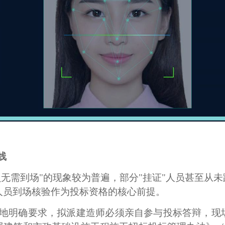
线
员无需到场"的现象较为普遍，部分"挂证"人员甚至从
将人员到场核验作为投标资格的核心前提。
地明确要求，拟派建造师必须亲自参与投标答辩，现