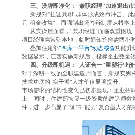
三、洗牌即净化：
"兼职经理"加速退出市
新规对
"挂证兼职"群体形成致命冲击。
元"租金收益"。而强制出场答辩制度从根本
从实操层面看，
"兼职经理"面临双重困
项目经理需常驻本地，临时通知答辩需两小
叠加住建部
"四库一平台"动态核查
功能升
数据显示，江西实施新规后，投标企业数量锐
四、升级即机遇：
"人证合一"重塑行业
对于深耕一线的全职建造师而言，新规实则
技术功底的"实干派"人才价值显著提升。
市场需求的结构性变化已初步显现：企业招
上。同时，住建部恢复一级资质的建造师数量
件，进一步凸显了"证书+能力"复合型人才的