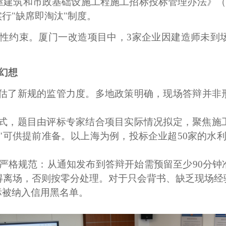
屋建筑和市政基础设施工程施工招标投标管理办法》
行"缺席即淘汰"制度。
刚性约束。厦门
一
改造项目中，
3家企业因建造师未到
"幻想
低估了新规的监管力度。多地政策明确，现场答辩并非
模式，题目由评标专家结合项目实际情况拟定，聚焦施
"可供提前准备。以上海为例，投标企业超50家的水
严格规范：从通知发布到答辩开始需预留至少
90分
得离场，否则按零分处理。对于只会背书、缺乏现场
标被纳入信用黑名单。