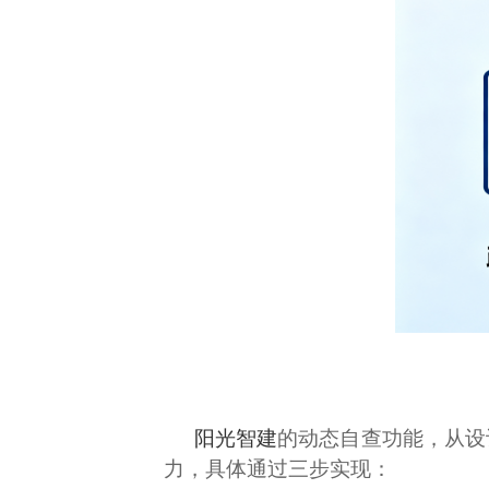
阳光智建
的动态自查功能，从设
力，具体通过三步实现：