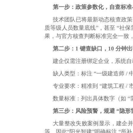
第一步：
政策参数化，自查标准
技术团队已将最新动态核查政策
质等级人员数量底线”，甚至 “社
果，与官方核查判断标准完全一致，
第二步：1 键查缺口，10 分钟
建企仅需注册绑定企业，系统自
缺人类型：标注
“一级建造师 /
专业要求：精准到
“建筑工程 /
数量标准：列出具体数字（如
“
第三步：风险预警，规避
“隐形
大量整改失败案例显示，建企
等。因此“阳光智建”明确标注 “所