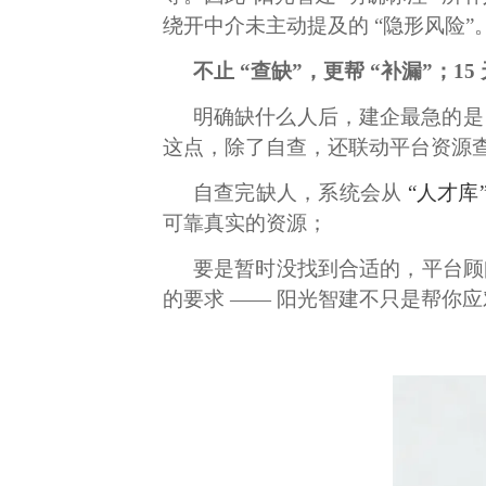
绕开中介未主动提及的 “隐形风险”
不止
“查缺”，更帮 “补漏”
；
1
明确
缺
什么
人后，建企最急的是
这点，除了自查，还联动平台资源
自查完缺人，系统会从
“人才库
可靠真实的资源；
要是暂时没找到合适的，平台顾
的要求 —— 阳光智建不只是帮你应