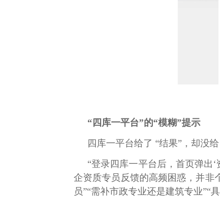
“四库一平台”的“模糊”提示
四库一平台给了
“结果”，却没给 
“登录四库一平台后，首页弹出‘
企资质专员反馈的高频困惑，并非个
员”“需补市政专业还是建筑专业”“具