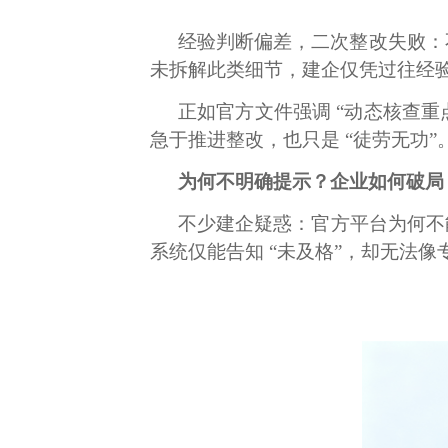
经验判断偏差，二次整改失败：
未拆解此类细节，建企仅凭过往经验判断
正如官方文件强调
“动态核查重
急于推进整改，也只是 “徒劳无功”
为何不明确提示？企业如何破局
不少建企疑惑：官方平台为何不
系统仅能告知 “未及格”，却无法像