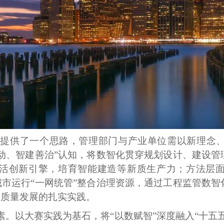
创新提供了一个思路，管理部门与产业单位需以新理念
驱动、智建善治”认知，将数智化贯穿规划设计、建设
活创新引擎，培育智能建造等新质生产力；方法层
城市运行“一网统管”整合治理资源，通过工程监管数
高质量发展的扎实实践。
素。以大赛实践为基石，将“以数赋智”深度融入“十五