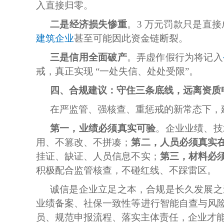
入直接归零。
二是经济损失惨重
。3 万元罚款只是直
建筑企业
甚至可能因此资金链断裂。
三是信用全面破产
。弄虚作假行为将记入
戒，真正实现 “一处失信、处处受限”。
四、合规建议：守住三条底线，远离资质
在严监管、强核查、重惩戒的新常态下，
第一，业绩必须真实可验
。企业业绩、技
用、不篡改、不拼凑；
第二，人员必须真实
挂证、缺证、人员信息不实；
第三，材料必
积极配合监管核查，不碰红线、不踩雷区。
诚信是企业立足之本，合规是长久发展之
业绩备案、社保一致性等进行智能自查与风
员、规范申报流程、落实主体责任，企业才