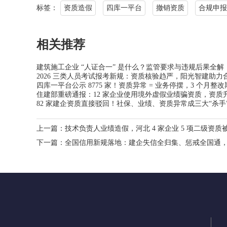
标签：
资质造假
四库一平台
撤销资质
合规申报
相关推荐
建筑施工企业 “人证合一” 是什么？监管要求与违规后果全解
2026 三类人员考试报考新规：资质核验趋严，阳光智建助力
四库一平台公示 8775 家！资质异常 = 业务停摆，3 个月整
住建部重磅通报：12 家企业使用境外虚假业绩骗资质，资质
82 家建企资质直接驳回！社保、业绩、资质异常成三大“杀手
上一篇：
技术负责人业绩造假，河北 4 家企业 5 项二级资
下一篇：
全国信用新规落地：建企失信全归集、惩戒全国通