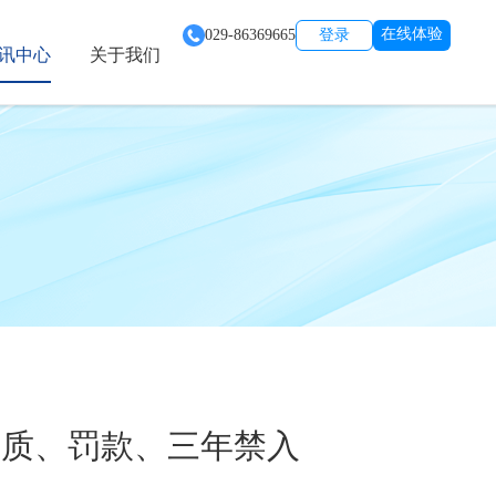
在线体验
029-86369665
登录
讯中心
关于我们
资质、罚款、三年禁入