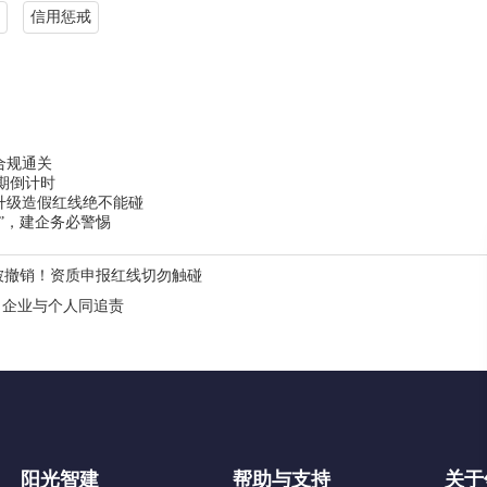
信用惩戒
合规通关
改期倒计时
升级造假红线绝不能碰
”，建企务必警惕
质被撤销！资质申报红线切勿触碰
，企业与个人同追责
阳光智建
帮助与支持
关于