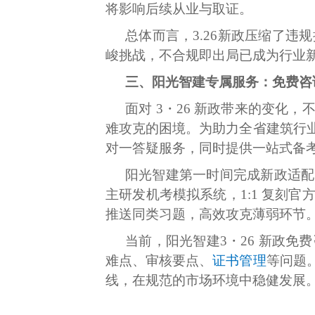
将影响后续从业与取证。
总体而言，3.26新政压缩了违
峻挑战，不合规即出局已成为行业
三、阳光智建专属服务：免费咨
面对 3・26 新政带来的变
难攻克的困境。为助力全省建筑行
对一答疑服务，同时提供一站式备
阳光智建第一时间完成新政适配，
主研发机考模拟系统，1:1 复刻
推送同类习题，高效攻克薄弱环节
当前，阳光智建3・26 新政
难点、审核要点、
证书管理
等问题
线，在规范的市场环境中稳健发展