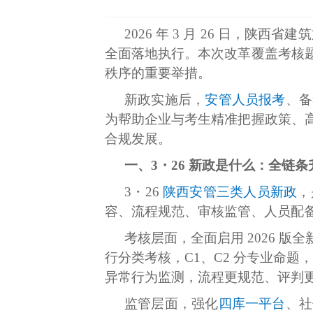
2026 年 3 月 26 日，
全面落地执行。本次改革覆盖考核
秩序的重要举措。
新政实施后，
安管人员报考
、备
为帮助企业与考生精准把握政策、
合规发展。
一、3・26 新政是什么：全链
3・26
陕西安管三类人员新政
，
容、流程规范、审核监管、人员配
考核层面，全面启用 2026 
行分类考核，C1、C2 分专业命
异常行为监测，流程更规范、评判
监管层面，强化
四库一平台
、社