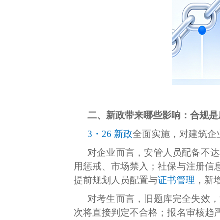
二、新政带来哪些影响：合规是
3・26 新政
全面实施，对建筑企
对企业而言，安管人员配备不达
用惩戒、市场禁入；社保与注册信
提前规划人员配置与
证书管理
，新
对考生而言，旧题库完全失效，
次将直接判定不合格；报名审核趋