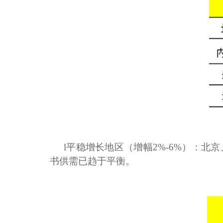
l
平稳增长地区（增幅2%-6%）：
书供需已趋于平衡。