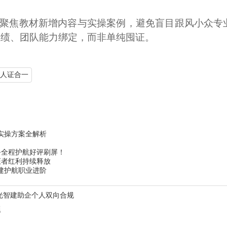
考，聚焦教材新增内容与实操案例，避免盲目跟风小众
业绩、团队能力绑定，而非单纯囤证。
人证合一
 实操方案全解析
务全程护航好评刷屏！
证者红利持续释放
智建护航职业进阶
光智建助企个人双向合规
题