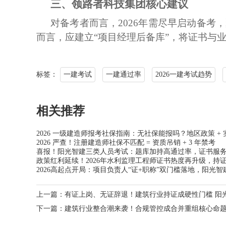
三、
领路者科技集团
核心建议
对备考者而言，
2026年需尽早启动备
而言，应建立“项目经理后备库”，将证书与
标签：
一建考试
一建通过率
2026一建考试趋势
相关推荐
2026 一级建造师报考社保指南：无社保能报吗？地区政策 +
2026 严查！注册建造师社保不匹配 = 资质吊销 + 3 年禁考
喜报！阳光智建三类人员考试：题库加持高通过率，证书服
政策红利延续！2026年水利监理工程师证书热度再升级，持
2026高起点开局：项目负责人“证+职称”双门槛落地，阳光
上一篇：
有证上岗、无证辞退！建筑行业持证成硬性门槛 阳
下一篇：
建筑行业整合潮来袭！合规管控成合并重组核心命