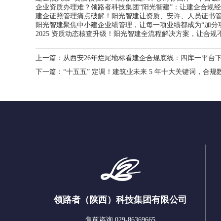
企业资质办理难？领路者科技集团“阳光智建”：让建企合规经
建企证照管理痛点破解！阳光智建让资质、安许、人员证书
阳光智建聚焦中小建企业绩管理，让每一项业绩都成为“加分
2025 资质动态核查升级！阳光智建全流程解决方案，让合规
上一篇：
从西安26年烂尾地标看建企合规底线：四库一平台
下一篇：
“十五五” 定调！建筑业未来 5 年十大关键词，合
领路者（陕西）科技集团有限公司
售前咨询 029-86369665