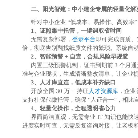
二、阳光智建：中小建企专属的轻量化解
针对中小企业
“低成本、易操作、高效率”
1、
证照集中托管，一键调取省时间
无需复杂部署，
登录平台
即可完成资质、
倍，彻底告别翻找纸质文件的繁琐。系统自
2、
智能预警
+ 自查，合规风险早规避
内置三级预警机制，证书到期前
3 个月
准与企业现状，生成清晰整改清单，让企业
3、
人才库直连，低成本补齐缺口
开放全国
30 万 + 持证
人才资源库
，企业
支持社保代缴托管，确保 “人证合一”，相比自
4、
轻量化操作，全程透明省心力
界面简洁直观，无需专业
IT 知识也能
进度实时可查，无需反复咨询对接，让老板