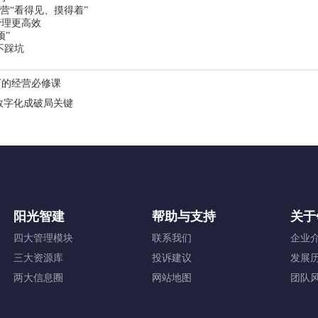
营“看得见、摸得着”
管理更高效
项”
不踩坑
下的经营必修课
规数字化成破局关键
阳光智建
帮助与支持
关于
四大管理模块
联系我们
企业
三大资源库
投诉建议
发展
两大信息圈
网站地图
团队