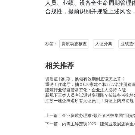
人员、业绩、设备全生命周期管理
合规性，提前识别并规避上述风险
标签：
资质动态核查
人证分离
业绩造
相关推荐
资质证书到期，换领有效期到底该怎么算？
重磅！住建厅：抽查630家建企和2727名注册建
建筑行业强监管常态化：企业法人必持 A 证
新规下三类人员考试通过率骤降？传统备考拖垮
江苏一建企辞退所有无证员工！持证上岗成硬规
上一篇：
企业资质办理难?领路者科技集团"阳光
下一篇：
内需主导定调2026！建筑业发展逻辑