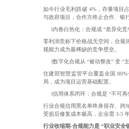
如今行业毛利跌破
4%，存量项目
与政府项目，合作方终止合作、银
l
内卷白热化：合规成
“差异化竞
零利润竞标下价格战无空间，合规
规能力成为最稀缺的竞争壁垒。
l
数字化合规从
“被动整改” 变 “
住建部智慧监管平台覆盖全国
80
局，成为项目运营基础配置。
l
信用体系闭环：合规是
“不可再
行业合规信用黑名单终身留存、跨
受损后修复成本极高，企业需
3-
行业收缩期
-
合规能力是
“职业安全