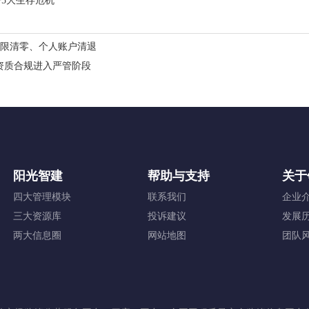
5大生存危机
年限清零、个人账户清退
业资质合规进入严管阶段
阳光智建
帮助与支持
关于
四大管理模块
联系我们
企业
三大资源库
投诉建议
发展
两大信息圈
网站地图
团队