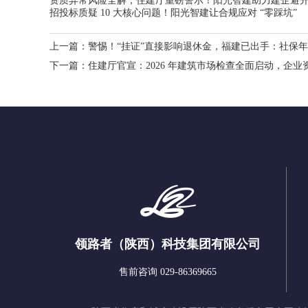
资质异常风险全解，住建厅重磅警示！阳光智建助力建企避开
招投标质疑 10 大核心问题！阳光智建让合规应对 “零踩坑”
上一篇：
警惕！“挂证”直接影响退休金，福建已出手：社保
下一篇：
住建厅官宣：2026 年建筑市场检查全面启动，企
领路者（陕西）科技集团有限公司
售前咨询 029-86369665