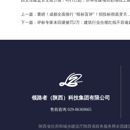
西安住建监管全面升级！4月1日起，所有在建项目必须线上
上一篇：
重磅！成都全面推行 “暗标盲评”！招投标彻底变天
下一篇：
评标专家未回避被罚2万：建筑行业合规红线不容逾
领路者（陕西）科技集团有限公司
售前咨询 029-86369665
陕西省住房和城乡建设厅
陕西省政务服务网
全国建