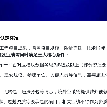
效认定标准
工程项目成果，涵盖项目规模、质量等级、技术指标
有效业绩需同时满足三大核心条件：
库一平台对应模块数据等级为
B级及以上（部分资质要
、建设规模、参建单位、关键人员等信息，需与施工
，无转包、违法分包等情形，境外业绩需提供驻外使
靠、超越资质等级承包的项目，相关业绩不得作为资