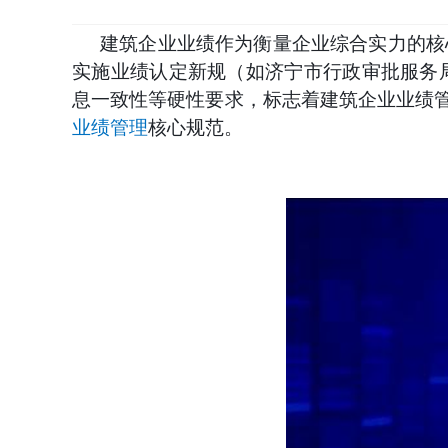
建筑企业业绩作为衡量企业综合实力的核心
实施业绩认定新规（如济宁市行政审批服务局
息一致性等硬性要求，标志着建筑企业业绩管
业绩管理
核心规范。