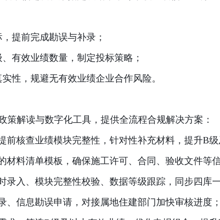
标，提前完成勘误与补录；
级、有效业绩数量，制定投标策略；
绩真实性，规避无有效业绩企业合作风险。
政策解读与数字化工具，提供全流程合规解决方案：
提前核查业绩模块完整性，针对性补充材料，提升
B
的材料清单模板，确保施工许可、合同、验收文件等
时录入、模块完整性校验、数据等级跟踪，同步四库
录、信息勘误申请，对接属地住建部门加快审核进度