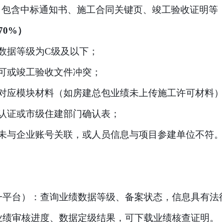
件，包含中标通知书、施工合同关键页、竣工验收证明
70%）
块数据等级为C级及以下；
许可或竣工验收文件冲突；
传对应模块材料（如房建总包业绩未上传施工许可材料
馆认证或市级住建部门确认表；
绩未与企业账号关联，或人员信息与项目参建单位不符
一平台）：查询业绩数据等级、备案状态，信息具有法律
地业绩审核进度、数据定级结果，可下载业绩核查证明。