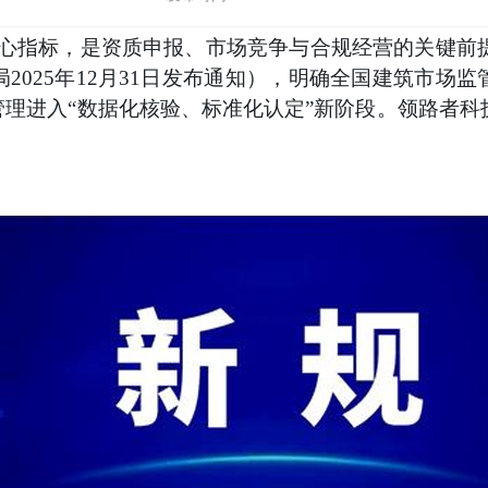
指标，是资质申报、市场竞争与合规经营的关键前提。
2025年12月31日发布通知），明确全国建筑市场
理进入“数据化核验、标准化认定”新阶段。领路者科技