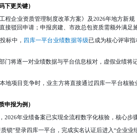
加码下更关键）
工程企业资质管理制度改革方案》及
2026年地方
直接驳回申请；申报房建、市政总包资质需额外满足
招投标中，
四库一平台业绩数据等级
已成为核心评审指
审批部门将逐一对业绩数据与平台信息核对，虚假业绩将
本地项目竞争时，业主方将直接通过四库一平台核验
资质申报为例）
规，2026年业绩备案已实现全流程数字化核验，核心步
资质锁”登录四库一平台，完成实名认证后进入“企业业