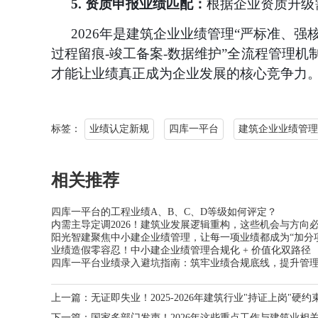
5.
资质申报业绩匹配：
根据企业资质升级
2026年是建筑企业业绩管理“严标准、
过程留痕-竣工备案-数据维护”全流程管理
才能让业绩真正成为企业发展的核心竞争力
标签：
业绩认定新规
四库一平台
建筑企业业绩管理
相关推荐
四库一平台的工程业绩A、B、C、D等级如何评定？
内需主导定调2026！建筑业发展逻辑重构，这些机会与方向
阳光智建聚焦中小建企业绩管理，让每一项业绩都成为“加分
业绩造假零容忍！中小建企业绩管理合规化 + 价值化双路径
四库一平台业绩录入避坑指南：筑牢业绩合规底线，提升管
上一篇：
无证即失业！2025-2026年建筑行业"持证上岗"硬约
下一篇：
国家多部门发声！2026年这些重点工作与建筑业相