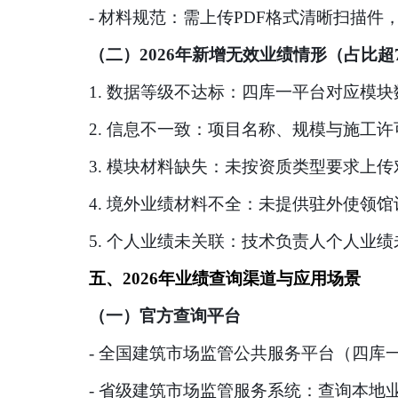
- 材料规范：需上传PDF格式清晰扫描
（二）
2026年新增无效业绩情形（占比超
1. 数据等级不达标：四库一平台对应模
2. 信息不一致：项目名称、规模与施工
3. 模块材料缺失：未按资质类型要求上
4. 境外业绩材料不全：未提供驻外使领
5. 个人业绩未关联：技术负责人个人业
五、2026年业绩查询渠道与应用场景
（一）
官方查询平台
- 全国建筑市场监管公共服务平台（四库
- 省级建筑市场监管服务系统：查询本