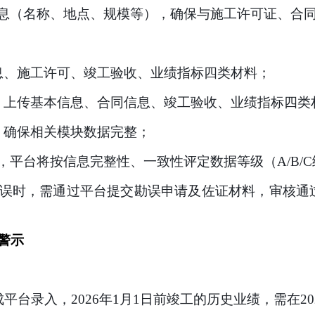
息（名称、地点、规模等），确保与施工许可证、合
信息、施工许可、竣工验收、业绩指标四类材料；
绩：上传基本信息、合同信息、竣工验收、业绩指标四类
，确保相关模块数据完整；
，平台将按信息完整性、一致性评定数据等级（
A/B
误时，需通过平台提交勘误申请及佐证材料，审核通
警示
平台录入，2026年1月1日前竣工的历史业绩，需在20