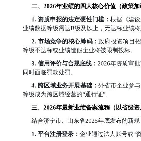
二、2026年业绩的四大核心价值（政策
1.
资质申报的法定硬性门槛：
根据《建设
业绩数据等级需达B级及以上，无达标业绩将
2.
市场竞争的核心筹码：
政府投资项目
等级不达标或业绩造假企业将被限制投标。
3.
信用评价与合规底线：
2026年资质
同时面临罚款处罚。
4.
跨区域业务开展基础：
外省市企业参与
等级成为跨区域经营的
“通行证”。
三、2026年最新业绩备案流程（以省级
结合济宁市、山东省
2025年底发布的新
1.
平台注册登录：
企业通过法人账号或
“