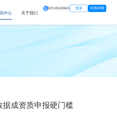
在线体验
029-86369665
登录
讯中心
关于我们
上数据成资质申报硬门槛