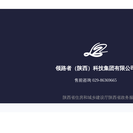
领路者（陕西）科技集团有限公
售前咨询 029-86369665
陕西省住房和城乡建设厅
陕西省政务