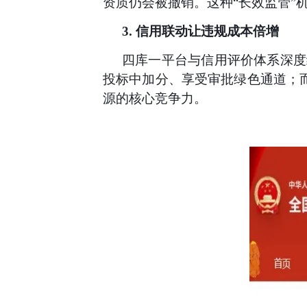
资质仍会被撤销。这种“长效监管
3. 信用联动让违规成本倍增
四库一平台与信用评价体系深度
投标中加分、享受审批绿色通道；
源的核心竞争力。