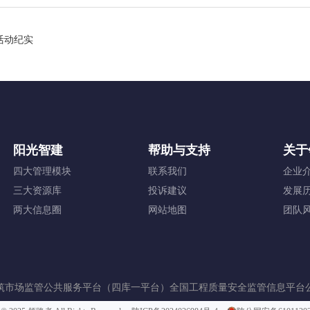
活动纪实
阳光智建
帮助与支持
关于
四大管理模块
联系我们
企业
三大资源库
投诉建议
发展
两大信息圈
网站地图
团队
筑市场监管公共服务平台（四库一平台）
全国工程质量安全监管信息平台