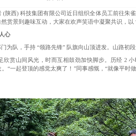
者
(陕西) 科技集团有限公司近日组织全体员工前往朱雀
赏景到趣味互动，大家在欢声笑语中凝聚共识，以 “勇攀
暖人心
部门为队，手持
“领路先锋” 队旗向山顶进发。山路初
足欣赏山间风光，时而互相鼓劲加快脚步。历经
2 
。“一起登顶的感觉太爽了！”同事感慨，“就像平时做