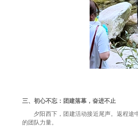
三、初心不忘：团建落幕，奋进不止
夕阳西下，团建活动接近尾声。返程途
的团队力量。