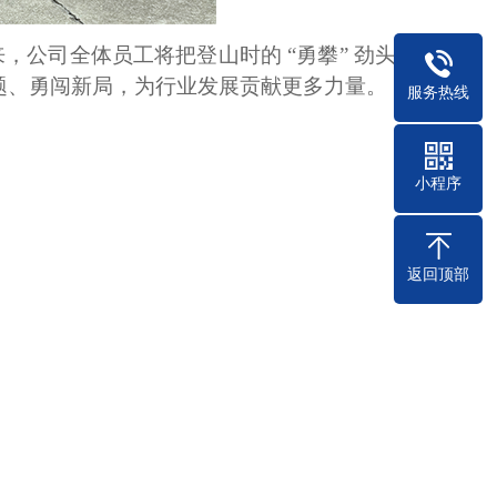
，公司全体员工将把登山时的 “勇攀” 劲头、
难题、勇闯新局，为行业发展贡献更多力量。
服务热线
小程序
返回顶部