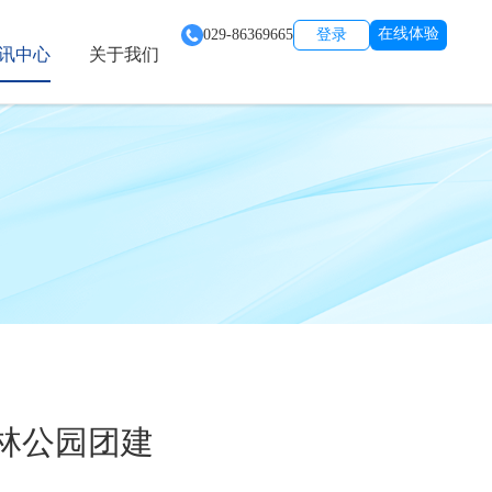
在线体验
029-86369665
登录
讯中心
关于我们
林公园团建